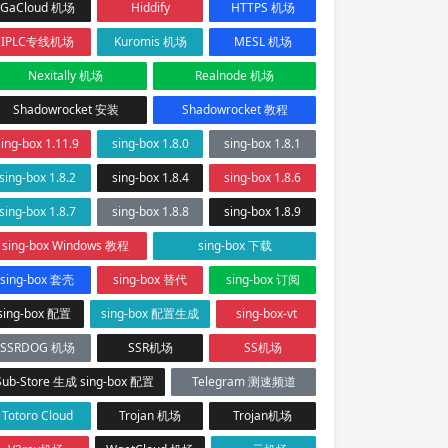
GaCloud 机场
Hiddify
HTTPS 机场
IPLC专线机场
Kuromis 机场
MESL 机场
Nexitally 机场
Realnode 机场
Shadowrocket 安装
Shadowrocket 教程
sing-box 1.11.9
sing-box 1.8.0
sing-box 1.8.1
sing-box 1.8.2
sing-box 1.8.4
sing-box 1.8.6
sing-box 1.8.7
sing-box 1.8.8
sing-box 1.8.9
sing-box Windows 教程
sing-box 下载
sing-box 套壳
sing-box 替代
sing-box 订阅
sing-box 配置
sing-box 配置生成
sing-box-vt
SSRDOG 机场
SSR机场
SS机场
Sub-Store 生成 sing-box 配置
Telegram 测速频道
Totoro Cloud
Trojan 机场
Trojan机场