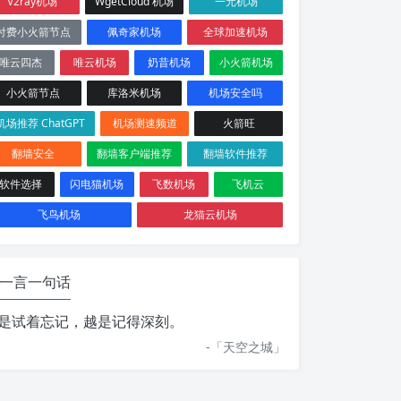
V2ray机场
WgetCloud 机场
一元机场
付费小火箭节点
佩奇家机场
全球加速机场
唯云四杰
唯云机场
奶昔机场
小火箭机场
小火箭节点
库洛米机场
机场安全吗
机场推荐 ChatGPT
机场测速频道
火箭旺
翻墙安全
翻墙客户端推荐
翻墙软件推荐
软件选择
闪电猫机场
飞数机场
飞机云
飞鸟机场
龙猫云机场
一言一句话
是试着忘记，越是记得深刻。
-「
天空之城
」