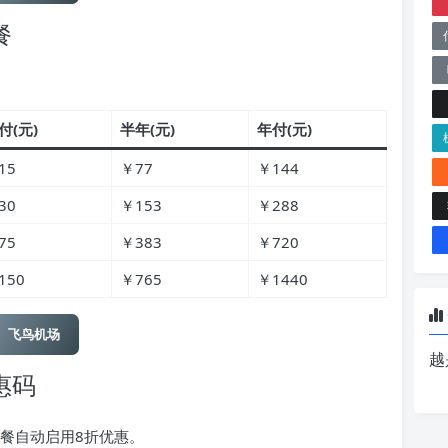
餐
付(元)
半年(元)
年付(元)
15
￥77
￥144
30
￥153
￥288
75
￥383
￥720
150
￥765
￥1440
飞鸟机场
越
惠码
付套餐自动启用8折优惠。