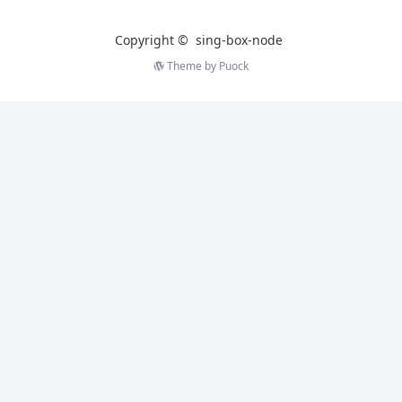
Copyright ©
sing-box-node
Theme by
Puock