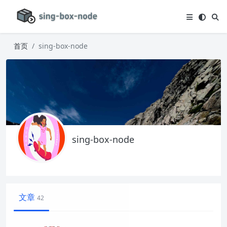
首页
sing-box-node
sing-box-node
文章
42