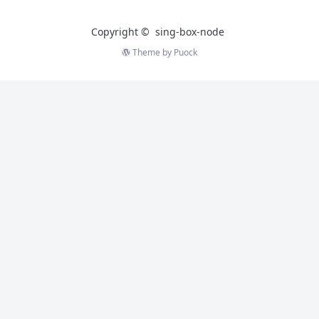
Copyright ©
sing-box-node
Theme by
Puock