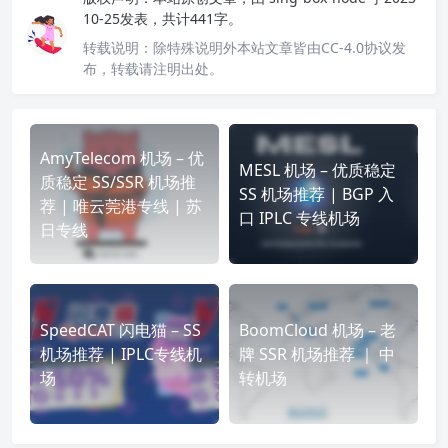
10-25发表，共计441字。
转载说明：
除特殊说明外本站文章皆由CC-4.0协议发
布，转载请注明出处。
AmyTelecom 机场 – 优
MESL 机场 – 优质稳定
质稳定 SS/SSR 机场推
SS 机场推荐 | BGP 入
荐 | 唯云莞港专线 | 苏
口 IPLC 专线机场
日专线
SpeedCAT 闪电猫 – SS
BoomCloud 机场 – 老
机场推荐 | IPLC专线机
牌 SSR 机场推荐 ｜ 中
场
转机场