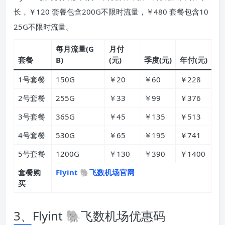
长，￥120 套餐包含200G不限时流量，￥480 套餐包含10
25G不限时流量。
每月流量(G
月付
套餐
B)
(元)
季度(元)
年付(元)
1号套餐
150G
￥20
￥60
￥228
2号套餐
255G
￥33
￥99
￥376
3号套餐
365G
￥45
￥135
￥513
4号套餐
530G
￥65
￥195
￥741
5号套餐
1200G
￥130
￥390
￥1400
套餐购
Flyint 🐘飞数机场官网
买
3、Flyint 🐘飞数机场优惠码