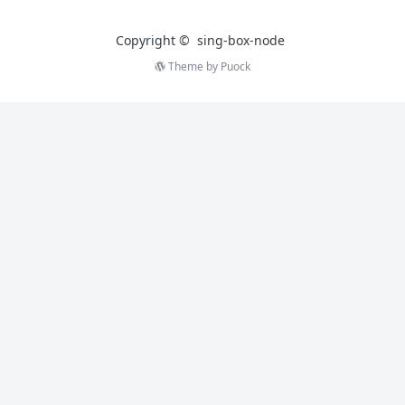
Copyright ©
sing-box-node
Theme by
Puock