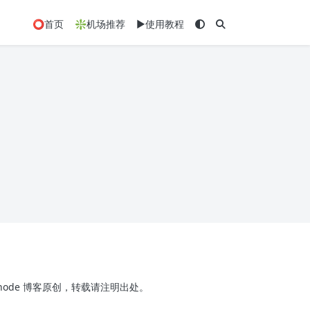
⭕首页
❇️机场推荐
▶️使用教程
x-node 博客原创，转载请注明出处。