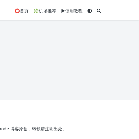
⭕首页
❇️机场推荐
▶️使用教程
x-node 博客原创，转载请注明出处。