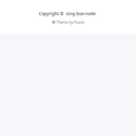
Copyright ©
sing-box-node
Theme by
Puock