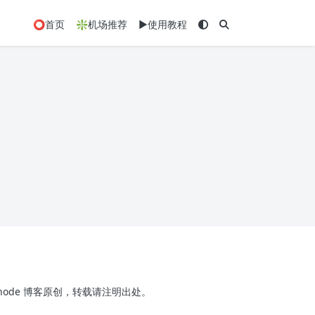
⭕首页
❇️机场推荐
▶️使用教程
x-node 博客原创，转载请注明出处。