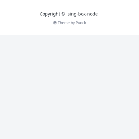
Copyright ©
sing-box-node
Theme by
Puock