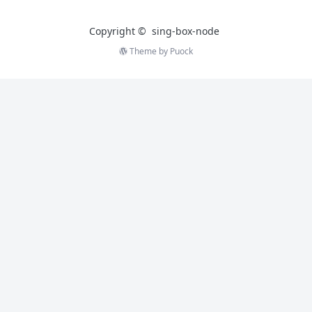
Copyright ©
sing-box-node
Theme by
Puock